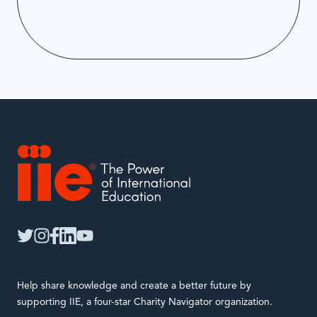
IIE
twitter
instagram
facebook
linkedin
youtube
Help share knowledge and create a better future by
supporting IIE, a four-star Charity Navigator organization.