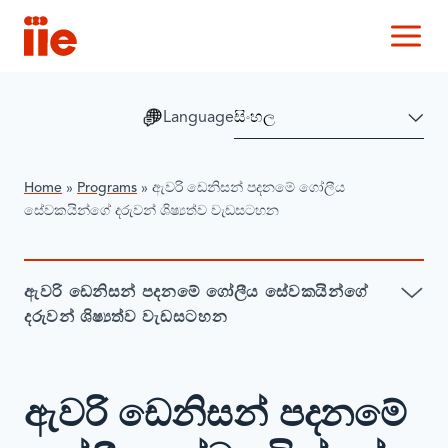
IIE
M
Language
Home
»
Programs
»
ඇවරි ඩෙනිසන් පදනමේ ගෝලීය
සේවකයින්ගේ දරුවන් ශිෂ්‍යත්ව වැඩසටහන
ඇවරි ඩෙනිසන් පදනමේ ගෝලීය සේවකයින්ගේ
දරුවන් ශිෂ්‍යත්ව වැඩසටහන
ඇවරි ඩෙනිසන් පදනමේ