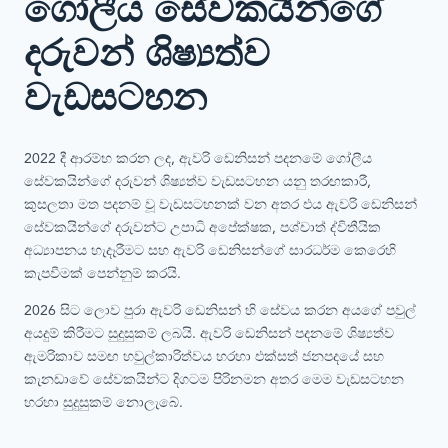
ගෝලීය සේවකයින්ගේ
දරුවන් ශිෂ්‍යත්ව
වැඩසටහන
2022 දී ආරම්භ කරන ලද, ඇවරි ඩෙනිසන් පදනමේ ගෝලීය
සේවකයින්ගේ දරුවන් ශිෂ්‍යත්ව වැඩසටහන යනු තරඟකාරී,
කුසලතා මත පදනම් වූ වැඩසටහනක් වන අතර එය ඇවරි ඩෙනිසන්
සේවකයින්ගේ දරුවන්ට උපාධි අපේක්ෂක, පශ්චාත් ද්විතීයික
අධ්‍යාපනය හැදෑරීමට සහ ඇවරි ඩෙනිසන්ගේ සාරධර්ම කෙරෙහි
කැපවීමක් පෙන්නුම් කරයි.
2026 සිට ලොව පුරා ඇවරි ඩෙනිසන් හි සේවය කරන අයගේ පවුල්
අයදුම් කිරීමට සුදුසුකම් ලබයි. ඇවරි ඩෙනිසන් පදනමේ ශිෂ්‍යත්ව
ඇමරිකාව සමඟ හවුල්කාරිත්වය හරහා එක්සත් ජනපදයේ සහ
කැනඩාවේ සේවකයින්ට දිගටම පිරිනමන අතර මෙම වැඩසටහන
හරහා සුදුසුකම් නොලැබේ.