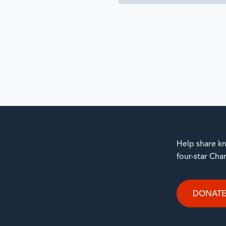
Help share kn
four-star Cha
DONAT