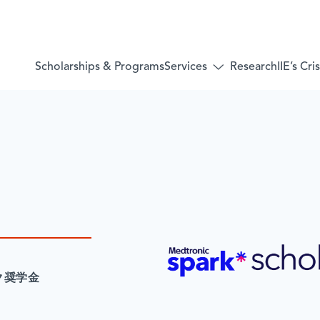
Services
Scholarships & Programs
Research
IIE’s Cr
Toggle
submenu
for:
Services
ク奨学金