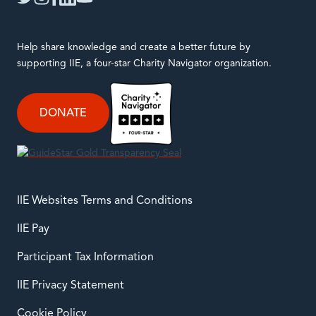
twitter
instagram
facebook
linkedin
youtube
Help share knowledge and create a better future by
supporting IIE, a four-star Charity Navigator organization.
DONATE
IIE Websites Terms and Conditions
IIE Pay
Participant Tax Information
IIE Privacy Statement
Cookie Policy