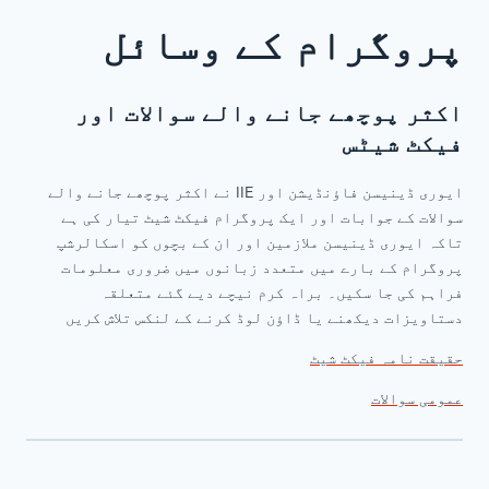
پروگرام کے وسائل
اکثر پوچھے جانے والے سوالات اور
فیکٹ شیٹس
ایوری ڈینیسن فاؤنڈیشن اور IIE نے اکثر پوچھے جانے والے
سوالات کے جوابات اور ایک پروگرام فیکٹ شیٹ تیار کی ہے
تاکہ ایوری ڈینیسن ملازمین اور ان کے بچوں کو اسکالرشپ
پروگرام کے بارے میں متعدد زبانوں میں ضروری معلومات
فراہم کی جا سکیں۔ براہ کرم نیچے دیے گئے متعلقہ
دستاویزات دیکھنے یا ڈاؤن لوڈ کرنے کے لنکس تلاش کریں
حقیقت نامہ فیکٹ شیٹ
عمومی سوالات