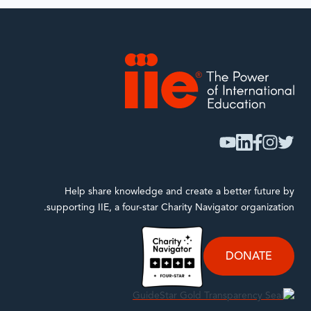
IIE
youtube
linkedin
facebook
instagram
twitter
Help share knowledge and create a better future by
supporting IIE, a four-star Charity Navigator organization.
DONATE