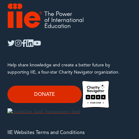
IIE
twitter
instagram
facebook
linkedin
youtube
Help share knowledge and create a better future by
supporting IIE, a four-star Charity Navigator organization.
DONATE
IIE Websites Terms and Conditions