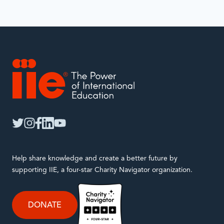
IIE
twitter
instagram
facebook
linkedin
youtube
Help share knowledge and create a better future by
supporting IIE, a four-star Charity Navigator organization.
DONATE