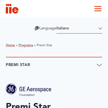
IIE
M
Language
Home
»
Programs
»
Premi Star
PREMI STAR
Premi Star