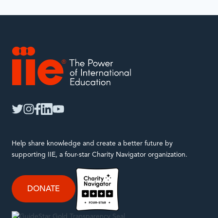
IIE
twitter
instagram
facebook
linkedin
youtube
Help share knowledge and create a better future by
supporting IIE, a four-star Charity Navigator organization.
DONATE