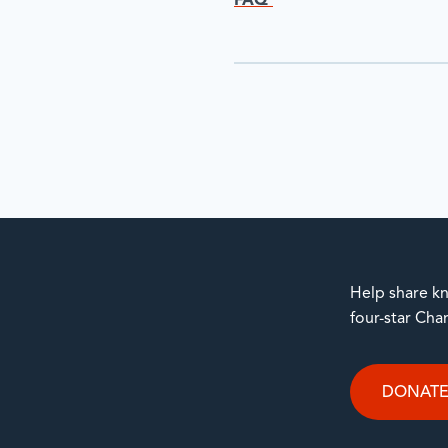
FAQ
Help share kn
four-star Cha
DONAT