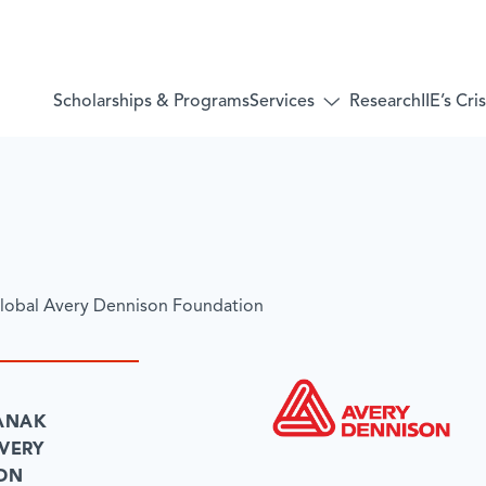
Services
Scholarships & Programs
Research
IIE’s Cr
Toggle
submenu
for:
Services
lobal Avery Dennison Foundation
ANAK
VERY
ON