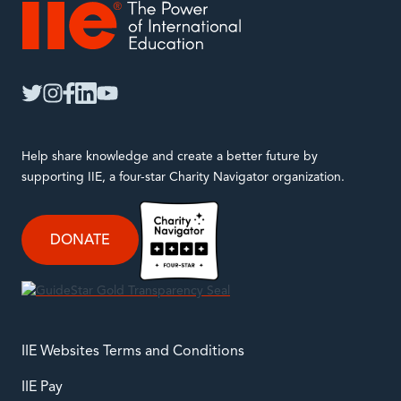
IIE
twitter
instagram
facebook
linkedin
youtube
Help share knowledge and create a better future by
supporting IIE, a four-star Charity Navigator organization.
DONATE
IIE Websites Terms and Conditions
IIE Pay