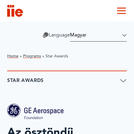
IIE
M
Language
Home
»
Programs
»
Star Awards
STAR AWARDS
Az ösztöndíj