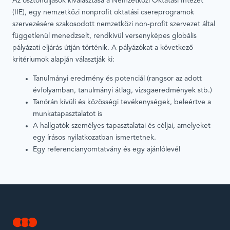
Az ösztöndíjasok kiválasztása a Nemzetközi Oktatási Intézet
(IIE), egy nemzetközi nonprofit oktatási csereprogramok
szervezésére szakosodott nemzetközi non-profit szervezet által
függetlenül menedzselt, rendkívül versenyképes globális
pályázati eljárás útján történik. A pályázókat a következő
kritériumok alapján választják ki:
Tanulmányi eredmény és potenciál (rangsor az adott
évfolyamban, tanulmányi átlag, vizsgaeredmények stb.)
Tanórán kívüli és közösségi tevékenységek, beleértve a
munkatapasztalatot is
A hallgatók személyes tapasztalatai és céljai, amelyeket
egy írásos nyilatkozatban ismertetnek.
Egy referencianyomtatvány és egy ajánlólevél