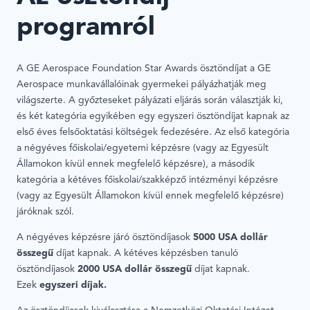
programról
A GE Aerospace Foundation Star Awards ösztöndíjat a GE
Aerospace munkavállalóinak gyermekei pályázhatják meg
világszerte. A győzteseket pályázati eljárás során választják ki,
és két kategória egyikében egy egyszeri ösztöndíjat kapnak az
első éves felsőoktatási költségek fedezésére. Az első kategória
a négyéves főiskolai/egyetemi képzésre (vagy az Egyesült
Államokon kívül ennek megfelelő képzésre), a második
kategória a kétéves főiskolai/szakképző intézményi képzésre
(vagy az Egyesült Államokon kívül ennek megfelelő képzésre)
járóknak szól.
A négyéves képzésre járó ösztöndíjasok
5000 USA dollár
összegű
díjat kapnak. A kétéves képzésben tanuló
ösztöndíjasok
2000 USA dollár összegű
díjat kapnak.
Ezek
egyszeri díjak.