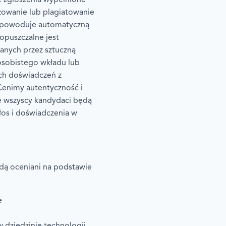
zowanie lub plagiatowanie
i spowoduje automatyczną
opuszczalne jest
anych przez sztuczną
osobistego wkładu lub
ch doświadczeń z
Cenimy autentyczność i
że wszyscy kandydaci będą
łos i doświadczenia w
ą oceniani na podstawie
e
w dziedzinie technologii