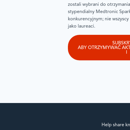
zostali wybrani do otrzymani
stypendialny Medtronic Spar
konkurencyjnym; nie wszyscy
jako laureaci.
SUBSKR
ABY OTRZYMYWAĆ AKTU
I
Help share kn