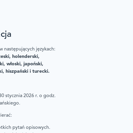
kcja
 w następujących językach:
zeski, holenderski,
ki, włoski, japoński,
i, hiszpański i turecki.
30 stycznia 2026 r. o godz.
ańskiego.
ierać:
ótkich pytań opisowych.