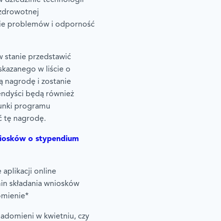
zdrowotnej
ie problemów i odporność
w stanie przedstawić
skazanego w liście o
ą nagrodę i zostanie
endyści będą również
runki programu
ć tę nagrodę.
iosków o stypendium
aplikacji online
rmin składania wniosków
omienie*
domieni w kwietniu, czy