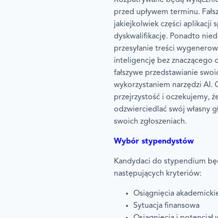
przed upływem terminu. Fałs
jakiejkolwiek części aplikacj
dyskwalifikację. Ponadto nied
przesyłanie treści wygenerow
inteligencję bez znaczącego 
fałszywe przedstawianie swoi
wykorzystaniem narzędzi AI. 
przejrzystość i oczekujemy, 
odzwierciedlać swój własny g
swoich zgłoszeniach.
Wybór stypendystów
Kandydaci do stypendium będ
następujących kryteriów:
Osiągnięcia akademicki
Sytuacja finansowa
Osiągnięcia i potencjał 