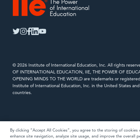
IIE
twitter
instagram
facebook
linkedin
youtube
© 2026 Institute of International Education, Inc. All rights rese
OF INTERNATIONAL EDUCATION, IIE, THE POWER OF EDUCA
OPENING MINDS TO THE WORLD are trademarks or registered 
Institute of International Education, Inc. in the United States an
countries.
By clicking “Accept All Cookies”, you agree to the storing of cookies 
enhance site navigation, analyze site usage, and improve the overall p