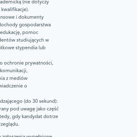
kademicką (nie dotyczy
kwalifikacje).
nansowe i dokumenty
 dochody gospodarstwa
 edukację, pomoc
udentów studiujących w
atkowe stypendia lub
o ochronie prywatności,
komunikacji,
nia z mediów
wiadczenie o
dzającego (do 30 sekund):
brany pod uwagę jako część
wtedy, gdy kandydat dotrze
zeglądu.
 zgłoszenia wypełnione