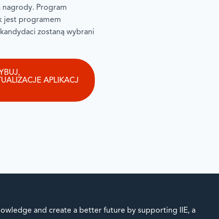
a nagrody. Program
k jest programem
 kandydaci zostaną wybrani
YBUJ,
ALIZACJE APLIKACJ
owledge and create a better future by supporting IIE, a