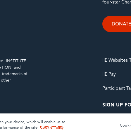
four-star Cha
DONAT
IIE Websites
rved. INSTITUTE
TION, and
trademarks of
IIE Pay
d other
Participant T
SIGN UP FO
on your device, which will enable us to
Cooki
erformance of the site.
Cookie Policy